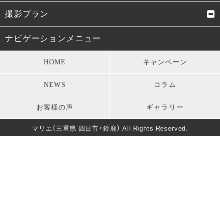
成人式振袖
卒業式袴
撮影プラン
男性成人式袴
お宮参り・初着
成人式前撮り
結婚式前撮り・フォトウェデ
ナビゲーションメニュー
ィング
七五三衣装
留袖・訪問着・振袖
HOME
キャンペーン
お宮参り
七五三
モーニング・礼服
パーティードレス
NEWS
コラム
卒業式
男性成人式前撮り
キッズ衣装
長寿のお祝い
お客様の声
ギャラリー
バースデー
マタニティフォト
葬儀・法要
マリエ（三重県 四日市・鈴鹿） All Rights Reserved.
卒園式・入園式・入学式
ソロウェディング
きもの美人撮影
還暦・長寿祝いフォト