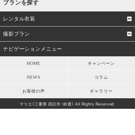
プランを探す
レンタル衣装
成人式振袖
卒業式袴
撮影プラン
男性成人式袴
お宮参り・初着
成人式前撮り
結婚式前撮り・フォトウェデ
ナビゲーションメニュー
ィング
七五三衣装
留袖・訪問着・振袖
HOME
キャンペーン
お宮参り
七五三
モーニング・礼服
パーティードレス
NEWS
コラム
卒業式
男性成人式前撮り
キッズ衣装
長寿のお祝い
お客様の声
ギャラリー
バースデー
マタニティフォト
葬儀・法要
マリエ（三重県 四日市・鈴鹿） All Rights Reserved.
卒園式・入園式・入学式
ソロウェディング
きもの美人撮影
還暦・長寿祝いフォト