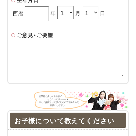
生年月日
西暦
年
月
日
ご意見・ご要望
お子様について教えてください