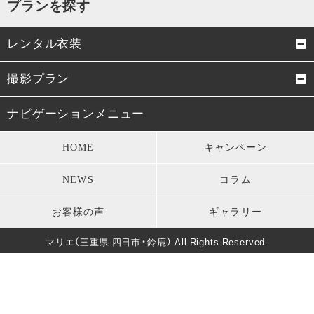
プランを探す
レンタル衣装
成人式振袖
卒業式袴
撮影プラン
男性成人式袴
お宮参り・初着
成人式前撮り
結婚式前撮り・フォトウェデ
ナビゲーションメニュー
ィング
七五三衣装
留袖・訪問着・振袖
HOME
キャンペーン
お宮参り
七五三
モーニング・礼服
パーティードレス
NEWS
コラム
卒業式
男性成人式前撮り
キッズ衣装
長寿のお祝い
お客様の声
ギャラリー
バースデー
マタニティフォト
葬儀・法要
マリエ（三重県 四日市・鈴鹿） All Rights Reserved.
卒園式・入園式・入学式
ソロウェディング
きもの美人撮影
還暦・長寿祝いフォト