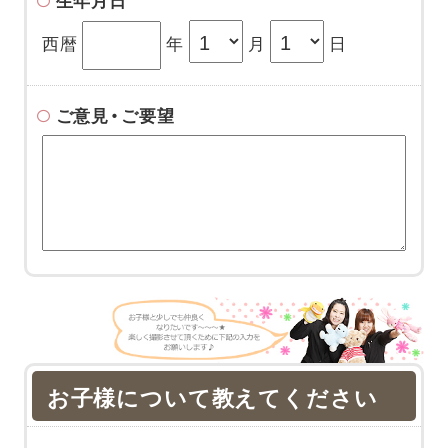
生年月日
西暦
年
月
日
ご意見・ご要望
お子様について教えてください