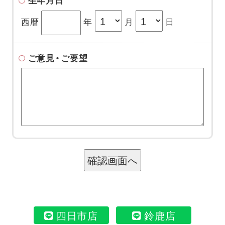
生年月日
西暦
年
月
日
ご意見・ご要望
四日市店
鈴鹿店