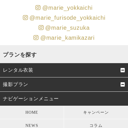
@marie_yokkaichi
@marie_furisode_yokkaichi
@marie_suzuka
@marie_kamikazari
プランを探す
レンタル衣装
成人式振袖
卒業式袴
撮影プラン
男性成人式袴
お宮参り・初着
成人式前撮り
結婚式前撮り・フォトウェデ
ナビゲーションメニュー
ィング
七五三衣装
留袖・訪問着・振袖
HOME
キャンペーン
お宮参り
七五三
モーニング・礼服
パーティードレス
NEWS
コラム