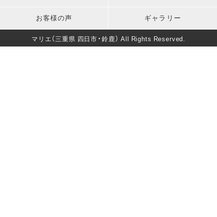
卒業式
男性成人式前撮り
キッズ衣装
長寿のお祝い
お客様の声
ギャラリー
バースデー
マタニティフォト
葬儀・法要
マリエ（三重県 四日市・鈴鹿） All Rights Reserved.
卒園式・入園式・入学式
ソロウェディング
きもの美人撮影
還暦・長寿祝いフォト