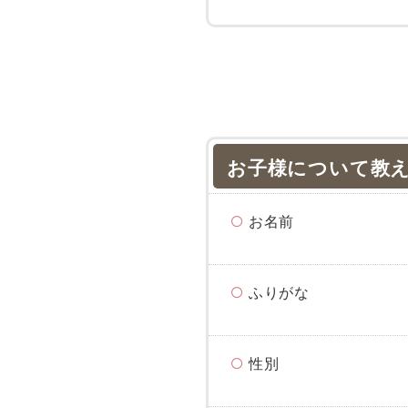
お子様について教
お名前
ふりがな
性別