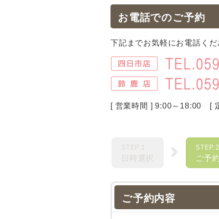
お電話でのご予約
下記までお気軽にお電話くだ
[ 営業時間 ] 9:00～18:00 
STEP.1
STEP.
日時選択
ご予
ご予約内容