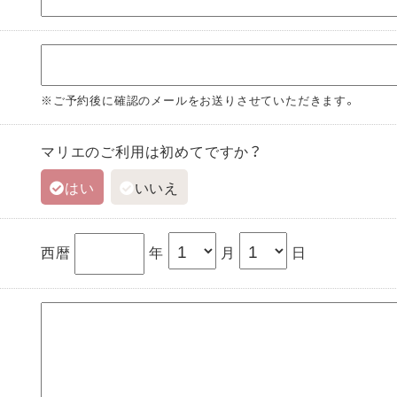
※ご予約後に確認のメールをお送りさせていただきます。
マリエのご利用は初めてですか？
はい
いいえ
西暦
年
月
日