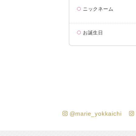
ニックネーム
お誕生日
@marie_yokkaichi