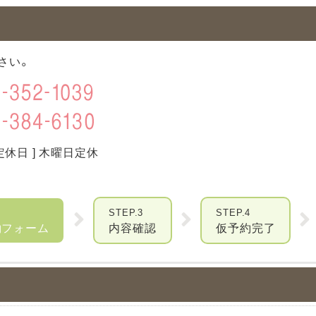
さい。
[ 定休日 ] 木曜日定休
2
STEP.3
STEP.4
約フォーム
内容確認
仮予約完了