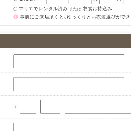
マリエでレンタル済み
衣裳お持込み
または
事前にご来店頂くと、ゆっくりとお衣装選びができ
〒
-