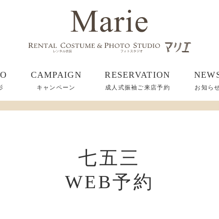
TO
CAMPAIGN
RESERVATION
NEW
影
キャンペーン
成人式振袖ご来店予約
お知ら
七五三
WEB予約