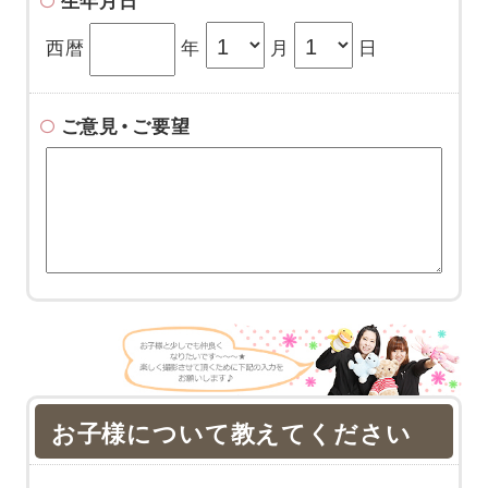
生年月日
西暦
年
月
日
ご意見・ご要望
お子様について教えてください