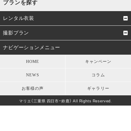
プランを探す
レンタル衣装
成人式振袖
卒業式袴
撮影プラン
男性成人式袴
お宮参り・初着
成人式前撮り
結婚式前撮り・フォトウェデ
ナビゲーションメニュー
ィング
七五三衣装
留袖・訪問着・振袖
HOME
キャンペーン
お宮参り
七五三
モーニング・礼服
パーティードレス
NEWS
コラム
卒業式
男性成人式前撮り
キッズ衣装
長寿のお祝い
お客様の声
ギャラリー
バースデー
マタニティフォト
葬儀・法要
マリエ（三重県 四日市・鈴鹿） All Rights Reserved.
卒園式・入園式・入学式
ソロウェディング
きもの美人撮影
還暦・長寿祝いフォト