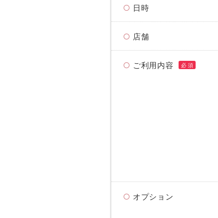
日時
店舗
ご利用内容
必須
オプション