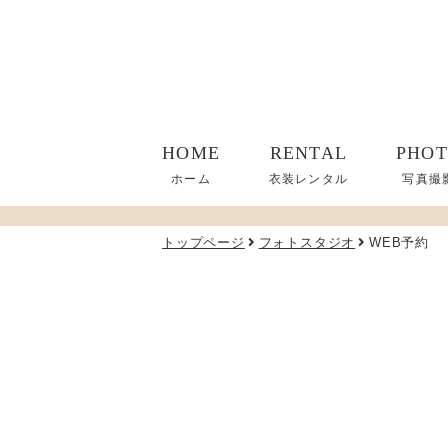
HOME
RENTAL
PHO
ホーム
衣装レンタル
写真撮
トップページ
フォトスタジオ
WEB予約