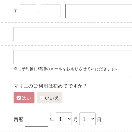
〒
-
※ご予約後に確認のメールをお送りさせていただきます。
マリエのご利用は初めてですか？
はい
いいえ
西暦
年
月
日