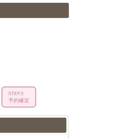
STEP.5
予約確定