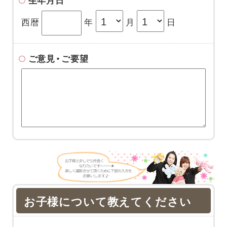
生年月日
西暦
年
月
日
ご意見・ご要望
お子様について教えてください