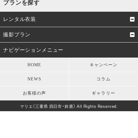
プランを探す
レンタル衣装
成人式振袖
卒業式袴
撮影プラン
男性成人式袴
お宮参り・初着
成人式前撮り
結婚式前撮り・フォトウェデ
ナビゲーションメニュー
ィング
七五三衣装
留袖・訪問着・振袖
HOME
キャンペーン
お宮参り
七五三
モーニング・礼服
パーティードレス
NEWS
コラム
卒業式
男性成人式前撮り
キッズ衣装
長寿のお祝い
お客様の声
ギャラリー
バースデー
マタニティフォト
葬儀・法要
マリエ（三重県 四日市・鈴鹿） All Rights Reserved.
卒園式・入園式・入学式
ソロウェディング
きもの美人撮影
還暦・長寿祝いフォト