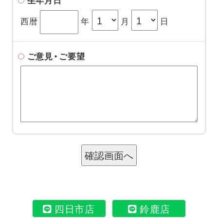
生年月日
西暦
年
月
日
ご意見・ご要望
四日市店
鈴鹿店