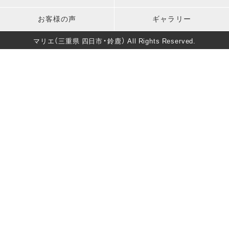
卒業式
男性成人式前撮り
キッズ衣装
長寿のお祝い
お客様の声
ギャラリー
バースデー
マタニティフォト
葬儀・法要
マリエ（三重県 四日市・鈴鹿） All Rights Reserved.
卒園式・入園式・入学式
ソロウェディング
きもの美人撮影
還暦・長寿祝いフォト