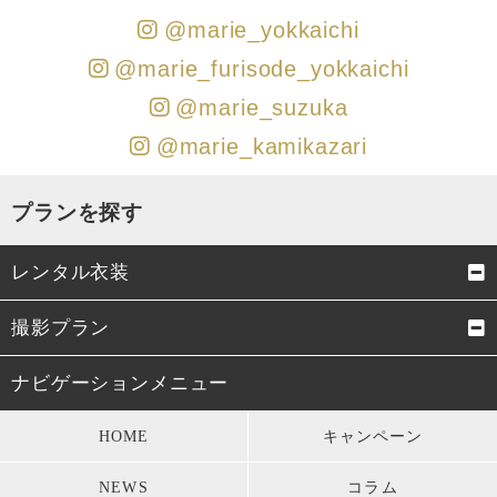
@marie_yokkaichi
@marie_furisode_yokkaichi
@marie_suzuka
@marie_kamikazari
プランを探す
レンタル衣装
成人式振袖
卒業式袴
撮影プラン
男性成人式袴
お宮参り・初着
成人式前撮り
結婚式前撮り・フォトウェデ
ナビゲーションメニュー
ィング
七五三衣装
留袖・訪問着・振袖
HOME
キャンペーン
お宮参り
七五三
モーニング・礼服
パーティードレス
NEWS
コラム