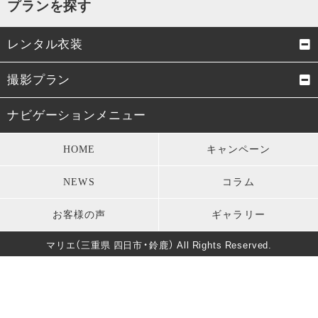
プランを探す
レンタル衣装
成人式振袖
卒業式袴
撮影プラン
男性成人式袴
お宮参り・初着
成人式前撮り
結婚式前撮り・フォトウェデ
ナビゲーションメニュー
ィング
七五三衣装
留袖・訪問着・振袖
HOME
キャンペーン
お宮参り
七五三
モーニング・礼服
パーティードレス
NEWS
コラム
卒業式
男性成人式前撮り
キッズ衣装
長寿のお祝い
お客様の声
ギャラリー
バースデー
マタニティフォト
葬儀・法要
マリエ（三重県 四日市・鈴鹿） All Rights Reserved.
卒園式・入園式・入学式
ソロウェディング
きもの美人撮影
還暦・長寿祝いフォト