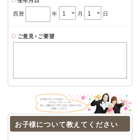
生年月日
西暦
年
月
日
ご意見・ご要望
お子様について教えてください