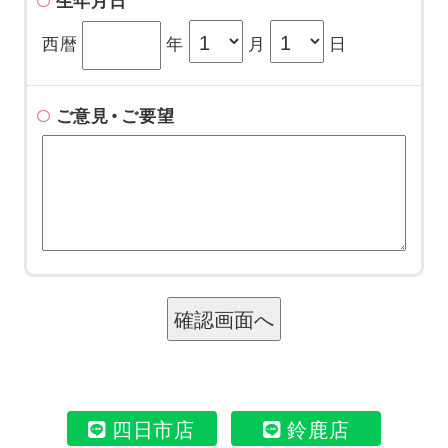
生年月日
西暦
年
月
日
ご意見・ご要望
四日市店
鈴鹿店