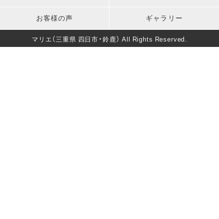
卒業式
男性成人式前撮り
キッズ衣装
長寿のお祝い
お客様の声
ギャラリー
バースデー
マタニティフォト
葬儀・法要
マリエ（三重県 四日市・鈴鹿） All Rights Reserved.
卒園式・入園式・入学式
ソロウェディング
きもの美人撮影
還暦・長寿祝いフォト