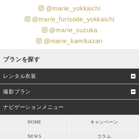
@marie_yokkaichi
@marie_furisode_yokkaichi
@marie_suzuka
@marie_kamikazari
プランを探す
レンタル衣装
成人式振袖
卒業式袴
撮影プラン
男性成人式袴
お宮参り・初着
成人式前撮り
結婚式前撮り・フォトウェデ
ナビゲーションメニュー
ィング
七五三衣装
留袖・訪問着・振袖
HOME
キャンペーン
お宮参り
七五三
モーニング・礼服
パーティードレス
NEWS
コラム