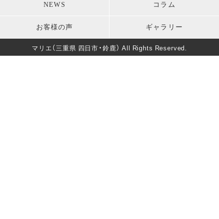
モーニング・礼服
パーティードレス
NEWS
コラム
卒業式
男性成人式前撮り
キッズ衣装
長寿のお祝い
お客様の声
ギャラリー
バースデー
マタニティフォト
葬儀・法要
マリエ（三重県 四日市・鈴鹿） All Rights Reserved.
卒園式・入園式・入学式
ソロウェディング
きもの美人撮影
還暦・長寿祝いフォト