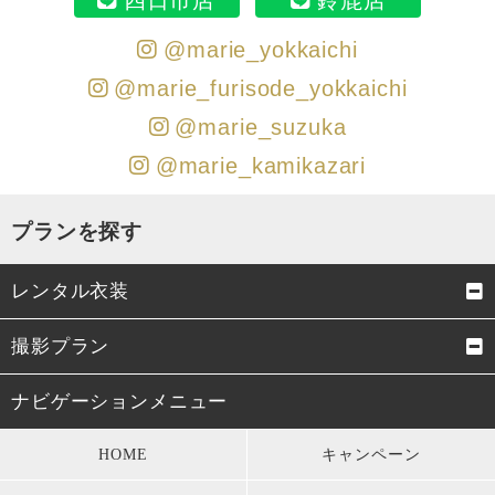
@marie_yokkaichi
@marie_furisode_yokkaichi
@marie_suzuka
@marie_kamikazari
プランを探す
レンタル衣装
成人式振袖
卒業式袴
撮影プラン
男性成人式袴
お宮参り・初着
成人式前撮り
結婚式前撮り・フォトウェデ
ナビゲーションメニュー
ィング
七五三衣装
留袖・訪問着・振袖
HOME
キャンペーン
お宮参り
七五三