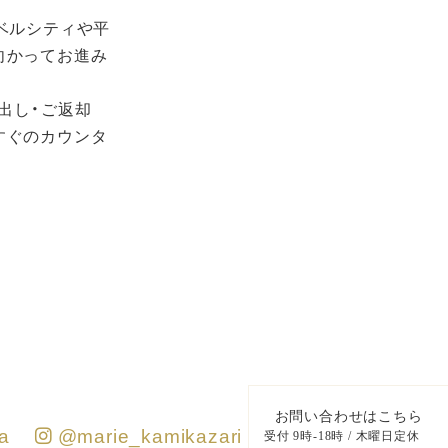
、ベルシティや平
向かってお進み
出し・ご返却
すぐのカウンタ
お問い合わせはこちら
a
@marie_kamikazari
受付 9時-18時 / 木曜日定休