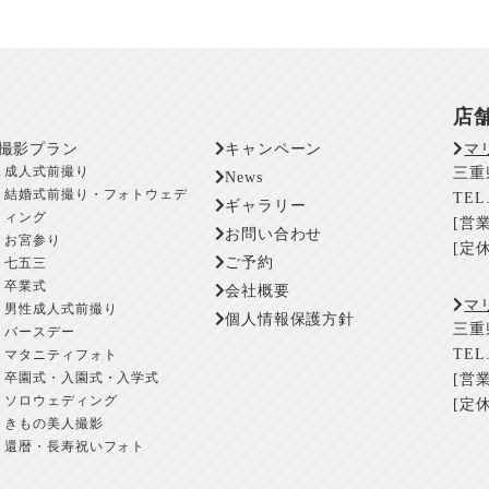
店
撮影プラン
キャンペーン
マ
成人式前撮り
三重
News
結婚式前撮り・フォトウェデ
TEL.
ギャラリー
ィング
[営業
お問い合わせ
お宮参り
[定
ご予約
七五三
卒業式
会社概要
マ
男性成人式前撮り
個人情報保護方針
三重
バースデー
TEL.
マタニティフォト
卒園式・入園式・入学式
[営業
ソロウェディング
[定
きもの美人撮影
還暦・長寿祝いフォト