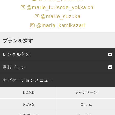
@marie_furisode_yokkaichi
@marie_suzuka
@marie_kamikazari
プランを探す
レンタル衣装
成人式振袖
卒業式袴
撮影プラン
男性成人式袴
お宮参り・初着
成人式前撮り
結婚式前撮り・フォトウェデ
ナビゲーションメニュー
ィング
七五三衣装
留袖・訪問着・振袖
HOME
キャンペーン
お宮参り
七五三
モーニング・礼服
パーティードレス
NEWS
コラム
卒業式
男性成人式前撮り
キッズ衣装
長寿のお祝い