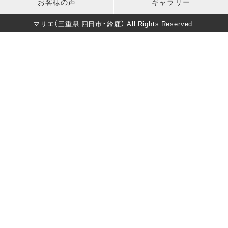
お客様の声
ギャラリー
バースデー
マタニティフォト
葬儀・法要
マリエ（三重県 四日市・鈴鹿） All Rights Reserved.
卒園式・入園式・入学式
ソロウェディング
きもの美人撮影
還暦・長寿祝いフォト