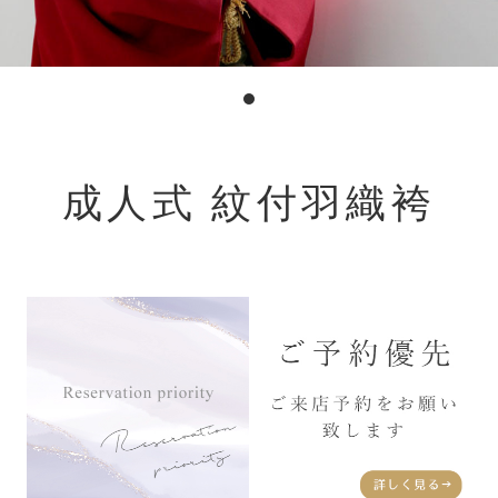
成人式 紋付羽織袴