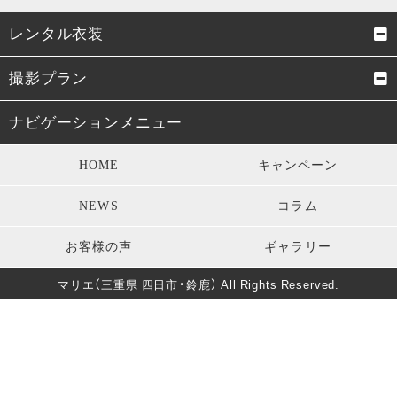
レンタル衣装
成人式振袖
卒業式袴
撮影プラン
男性成人式袴
お宮参り・初着
成人式前撮り
結婚式前撮り・フォトウェデ
ナビゲーションメニュー
ィング
七五三衣装
留袖・訪問着・振袖
HOME
キャンペーン
お宮参り
七五三
モーニング・礼服
パーティードレス
NEWS
コラム
卒業式
男性成人式前撮り
キッズ衣装
長寿のお祝い
お客様の声
ギャラリー
バースデー
マタニティフォト
葬儀・法要
マリエ（三重県 四日市・鈴鹿） All Rights Reserved.
卒園式・入園式・入学式
ソロウェディング
きもの美人撮影
還暦・長寿祝いフォト