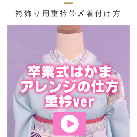
袴飾り用重衿帯〆着付け方