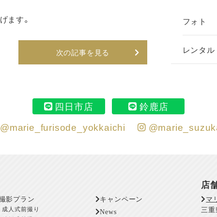
げます。
フォト
レンタル
次の記事を見る
四日市店
鈴鹿店
@marie_furisode_yokkaichi
@marie_suzuk
店
撮影プラン
キャンペーン
マ
成人式前撮り
三重
News