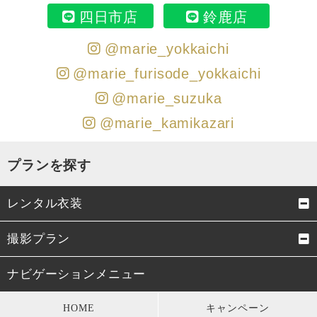
四日市店
鈴鹿店
@marie_yokkaichi
@marie_furisode_yokkaichi
@marie_suzuka
@marie_kamikazari
プランを探す
レンタル衣装
成人式振袖
卒業式袴
撮影プラン
男性成人式袴
お宮参り・初着
成人式前撮り
結婚式前撮り・フォトウェデ
ナビゲーションメニュー
ィング
七五三衣装
留袖・訪問着・振袖
HOME
キャンペーン