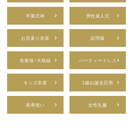
卒業式袴
男性成人式
お宮参り衣装
訪問着
色無地・大島紬
パーティードレス
キッズ衣裳
1歳お誕生日用
長寿祝い
女性礼服