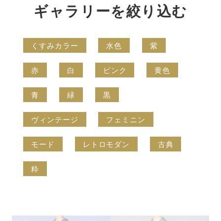
ギャラリーを絞り込む
くすみカラー
水色
紫
赤
白
ピンク
黄色
青
緑
黒
ヴィンテージ
フェミニン
モード
レトロモダン
古典
粋