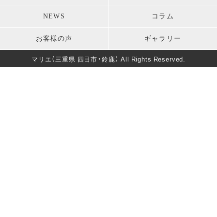
お宮参り
七五三
モーニング・礼服
パーティードレス
NEWS
コラム
卒業式
男性成人式前撮り
キッズ衣装
長寿のお祝い
お客様の声
ギャラリー
バースデー
マタニティフォト
葬儀・法要
マリエ（三重県 四日市・鈴鹿） All Rights Reserved.
卒園式・入園式・入学式
ソロウェディング
きもの美人撮影
還暦・長寿祝いフォト