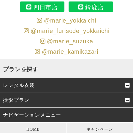
四日市店
鈴鹿店
@marie_yokkaichi
@marie_furisode_yokkaichi
@marie_suzuka
@marie_kamikazari
プランを探す
レンタル衣装
成人式振袖
卒業式袴
撮影プラン
男性成人式袴
お宮参り・初着
成人式前撮り
結婚式前撮り・フォトウェデ
ナビゲーションメニュー
ィング
七五三衣装
留袖・訪問着・振袖
HOME
キャンペーン