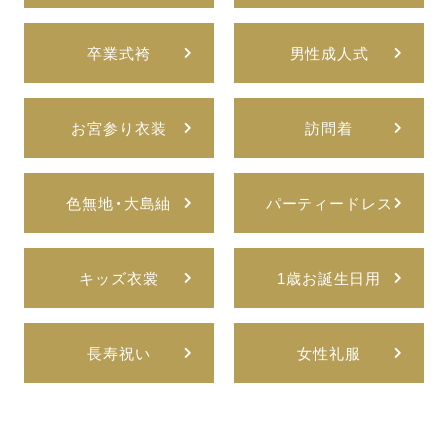
卒業式袴
男性成人式
お宮参り衣装
訪問着
色無地・大島紬
パーティードレス
キッズ衣裳
1歳お誕生日用
長寿祝い
女性礼服