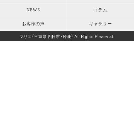
お宮参り
七五三
モーニング・礼服
パーティードレス
NEWS
コラム
卒業式
男性成人式前撮り
キッズ衣装
長寿のお祝い
お客様の声
ギャラリー
バースデー
マタニティフォト
葬儀・法要
マリエ（三重県 四日市・鈴鹿） All Rights Reserved.
卒園式・入園式・入学式
ソロウェディング
きもの美人撮影
還暦・長寿祝いフォト