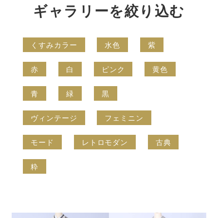
ギャラリーを絞り込む
くすみカラー
水色
紫
赤
白
ピンク
黄色
青
緑
黒
ヴィンテージ
フェミニン
モード
レトロモダン
古典
粋