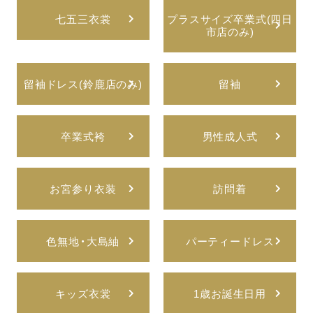
七五三衣裳
プラスサイズ卒業式(四日
市店のみ)
留袖ドレス(鈴鹿店のみ)
留袖
卒業式袴
男性成人式
お宮参り衣装
訪問着
色無地・大島紬
パーティードレス
キッズ衣裳
1歳お誕生日用