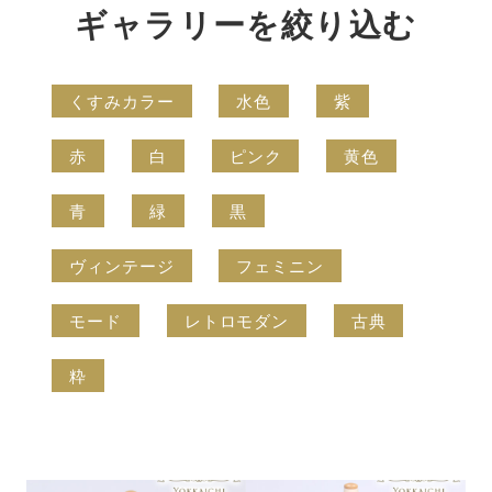
ギャラリーを絞り込む
くすみカラー
水色
紫
赤
白
ピンク
黄色
青
緑
黒
ヴィンテージ
フェミニン
モード
レトロモダン
古典
粋