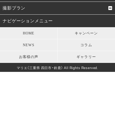
成人式振袖
卒業式袴
撮影プラン
男性成人式袴
お宮参り・初着
成人式前撮り
結婚式前撮り・フォトウェデ
ナビゲーションメニュー
ィング
七五三衣装
留袖・訪問着・振袖
HOME
キャンペーン
お宮参り
七五三
モーニング・礼服
パーティードレス
NEWS
コラム
卒業式
男性成人式前撮り
キッズ衣装
長寿のお祝い
お客様の声
ギャラリー
バースデー
マタニティフォト
葬儀・法要
マリエ（三重県 四日市・鈴鹿） All Rights Reserved.
卒園式・入園式・入学式
ソロウェディング
きもの美人撮影
還暦・長寿祝いフォト