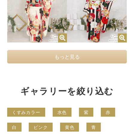
もっと見る
ギャラリーを絞り込む
くすみカラー
水色
紫
赤
白
ピンク
黄色
青