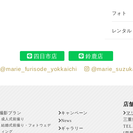
フォト
レンタル
四日市店
鈴鹿店
@marie_furisode_yokkaichi
@marie_suzuk
店
撮影プラン
キャンペーン
マ
成人式前撮り
三重
News
結婚式前撮り・フォトウェデ
TEL.
ギャラリー
ィング