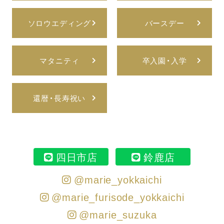
ソロウエディング
バースデー
マタニティ
卒入園・入学
還暦・長寿祝い
四日市店
鈴鹿店
@marie_yokkaichi
@marie_furisode_yokkaichi
@marie_suzuka