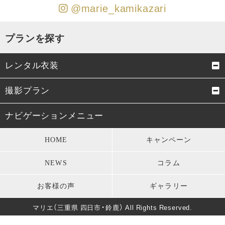
@marie_kamikazari
プランを探す
レンタル衣装
成人式振袖
卒業式袴
撮影プラン
男性成人式袴
お宮参り・初着
成人式前撮り
結婚式前撮り・フォトウェデ
ナビゲーションメニュー
ィング
七五三衣装
留袖・訪問着・振袖
HOME
キャンペーン
お宮参り
七五三
モーニング・礼服
パーティードレス
NEWS
コラム
卒業式
男性成人式前撮り
キッズ衣装
長寿のお祝い
お客様の声
ギャラリー
バースデー
マタニティフォト
葬儀・法要
マリエ（三重県 四日市・鈴鹿） All Rights Reserved.
卒園式・入園式・入学式
ソロウェディング