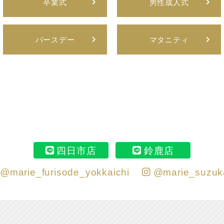
卒業式
男性成人式
バースデー
マタニティ
四日市店
鈴鹿店
@marie_furisode_yokkaichi
@marie_suzuk