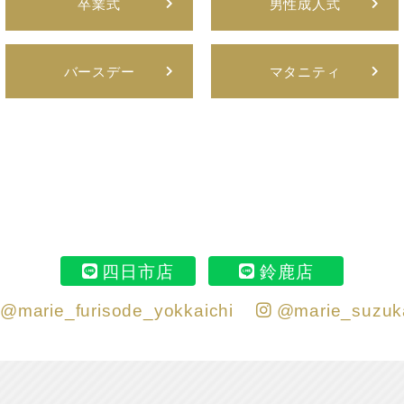
卒業式
男性成人式
バースデー
マタニティ
四日市店
鈴鹿店
@marie_furisode_yokkaichi
@marie_suzuk