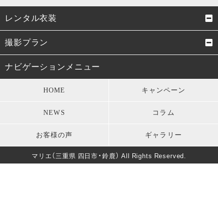
レンタル衣装
成人式振袖
卒業式袴
撮影プラン
男性成人式袴
お宮参り・初着
成人式前撮り
結婚式前撮り・フォトウェデ
ナビゲーションメニュー
ィング
七五三衣装
留袖・訪問着・振袖
HOME
キャンペーン
お宮参り
七五三
モーニング・礼服
パーティードレス
NEWS
コラム
卒業式
男性成人式前撮り
キッズ衣装
長寿のお祝い
お客様の声
ギャラリー
バースデー
マタニティフォト
葬儀・法要
マリエ（三重県 四日市・鈴鹿） All Rights Reserved.
卒園式・入園式・入学式
ソロウェディング
きもの美人撮影
還暦・長寿祝いフォト