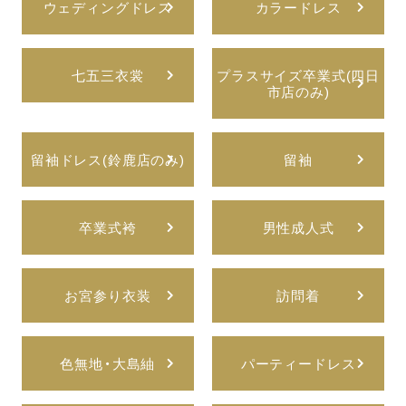
ウェディングドレス
カラードレス
七五三衣裳
プラスサイズ卒業式(四日
市店のみ)
留袖ドレス(鈴鹿店のみ)
留袖
卒業式袴
男性成人式
お宮参り衣装
訪問着
色無地・大島紬
パーティードレス