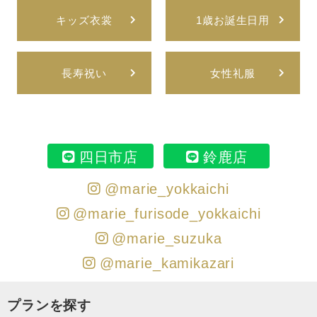
キッズ衣裳
1歳お誕生日用
長寿祝い
女性礼服
四日市店
鈴鹿店
@marie_yokkaichi
@marie_furisode_yokkaichi
@marie_suzuka
@marie_kamikazari
プランを探す