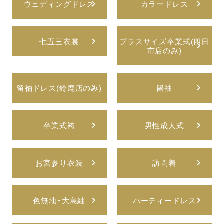
ウェディングドレス
カラードレス
七五三衣裳
プラスサイズ卒業式(四日
市店のみ)
留袖ドレス(鈴鹿店のみ)
留袖
卒業式袴
男性成人式
お宮参り衣装
訪問着
色無地・大島紬
パーティードレス