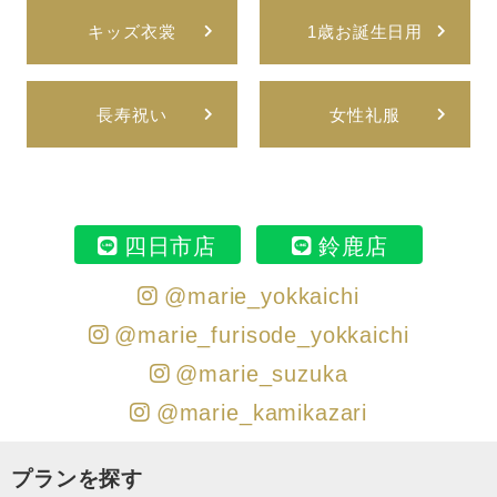
キッズ衣裳
1歳お誕生日用
長寿祝い
女性礼服
四日市店
鈴鹿店
@marie_yokkaichi
@marie_furisode_yokkaichi
@marie_suzuka
@marie_kamikazari
プランを探す