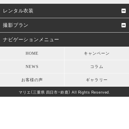
レンタル衣装
成人式振袖
卒業式袴
撮影プラン
男性成人式袴
お宮参り・初着
成人式前撮り
結婚式前撮り・フォトウェデ
ナビゲーションメニュー
ィング
七五三衣装
留袖・訪問着・振袖
HOME
キャンペーン
お宮参り
七五三
モーニング・礼服
パーティードレス
NEWS
コラム
卒業式
男性成人式前撮り
キッズ衣装
長寿のお祝い
お客様の声
ギャラリー
バースデー
マタニティフォト
葬儀・法要
マリエ（三重県 四日市・鈴鹿） All Rights Reserved.
卒園式・入園式・入学式
ソロウェディング
きもの美人撮影
還暦・長寿祝いフォト