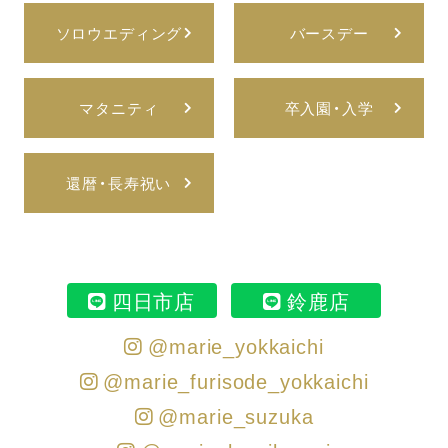
ソロウエディング
バースデー
マタニティ
卒入園・入学
還暦・長寿祝い
四日市店
鈴鹿店
@marie_yokkaichi
@marie_furisode_yokkaichi
@marie_suzuka