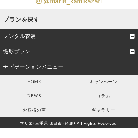
@marie_kamikazari
プランを探す
レンタル衣装
成人式振袖
卒業式袴
撮影プラン
男性成人式袴
お宮参り・初着
成人式前撮り
結婚式前撮り・フォトウェデ
ナビゲーションメニュー
ィング
七五三衣装
留袖・訪問着・振袖
HOME
キャンペーン
お宮参り
七五三
モーニング・礼服
パーティードレス
NEWS
コラム
卒業式
男性成人式前撮り
キッズ衣装
長寿のお祝い
お客様の声
ギャラリー
バースデー
マタニティフォト
葬儀・法要
マリエ（三重県 四日市・鈴鹿） All Rights Reserved.
卒園式・入園式・入学式
ソロウェディング